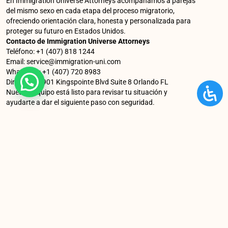
En Immigration Universe Attorneys acompañamos a parejas
del mismo sexo en cada etapa del proceso migratorio,
ofreciendo orientación clara, honesta y personalizada para
proteger su futuro en Estados Unidos.
Contacto de Immigration Universe Attorneys
Teléfono: +1 (407) 818 1244
Email: service@immigration-uni.com
WhatsApp: +1 (407) 720 8983
Dirección: 7901 Kingspointe Blvd Suite 8 Orlando FL
Nuestro equipo está listo para revisar tu situación y
ayudarte a dar el siguiente paso con seguridad.
You Might Also Enjoy
¿Qué debe demostrar una empresa
nueva para obtener una visa L-1?
¿Qué debe demostrar una empresa nueva
para obtener una visa