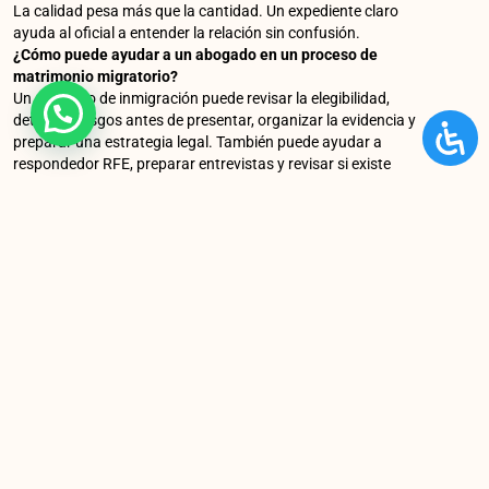
La calidad pesa más que la cantidad. Un expediente claro
ayuda al oficial a entender la relación sin confusión.
¿Cómo puede ayudar a un abogado en un proceso de
matrimonio migratorio?
Un abogado de inmigración puede revisar la elegibilidad,
detectar riesgos antes de presentar, organizar la evidencia y
preparar una estrategia legal. También puede ayudar a
respondedor RFE, preparar entrevistas y revisar si existe
necesidad de perdón migratorio.
En Immigration Universe Attorneys, la abogada Ileana Rivera
cuenta con más de 10 años de experiencia enfocada en
casos de inmigración. Su enfoque se basa en una evaluación
honesta, comunicación clara y acompañamiento durante
cada etapa del proceso.
La meta no es solo enviar formularios. La meta es presentar
un caso completo, coherente y bien sustentado desde el
principio.
Si tienes dudas sobre tu proceso de matrimonio, puedes
agendar una consulta haciendo aquí
.
Preguntas frecuentes sobre errores comunes en procesos
de matrimonio migratorio
1. ¿El matrimonio garantiza la residencia americana?