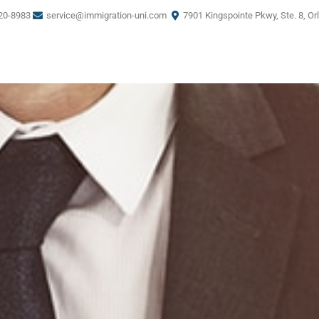
20-8983
service@immigration-uni.com
7901 Kingspointe Pkwy, Ste. 8, Or