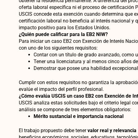
obtener la residencia permanente. A diferencia del proc
oferta laboral específica ni el proceso de certificación
USCIS concede esta exención cuando determina que exi
certificación laboral no beneficia al interés nacional y q
impacto positivo para los Estados Unidos.
¿Quién puede calificar para la EB2 NIW?
Para iniciar un caso EB2 con Exención de Interés Nacion
con uno de los siguientes requisitos:
Contar con un título de grado avanzado, como 
Tener una licenciatura y al menos cinco años de
Demostrar que posee una habilidad excepcional
Cumplir con estos requisitos no garantiza la aprobació
evalúe el impacto del perfil profesional.
¿Cómo evalúa USCIS un caso EB2 con Exención de Int
USCIS analiza estas solicitudes bajo el criterio legal
análisis se compone de tres elementos obligatorios:
Mérito sustancial e importancia nacional
El trabajo propuesto debe tener
valor real y relevancia
beneficios económicos, sociales, educativos, tecnológi