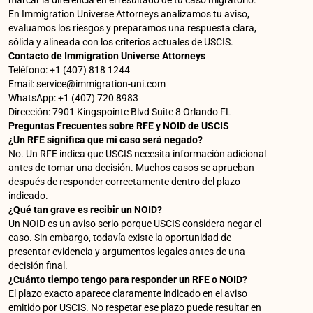
marcar la diferencia en el resultado de tu caso migratorio.
En Immigration Universe Attorneys analizamos tu aviso,
evaluamos los riesgos y preparamos una respuesta clara,
sólida y alineada con los criterios actuales de USCIS.
Contacto de Immigration Universe Attorneys
Teléfono: +1 (407) 818 1244
Email: service@immigration-uni.com
WhatsApp: +1 (407) 720 8983
Dirección: 7901 Kingspointe Blvd Suite 8 Orlando FL
Preguntas Frecuentes sobre RFE y NOID de USCIS
¿Un RFE significa que mi caso será negado?
No. Un RFE indica que USCIS necesita información adicional
antes de tomar una decisión. Muchos casos se aprueban
después de responder correctamente dentro del plazo
indicado.
¿Qué tan grave es recibir un NOID?
Un NOID es un aviso serio porque USCIS considera negar el
caso. Sin embargo, todavía existe la oportunidad de
presentar evidencia y argumentos legales antes de una
decisión final.
¿Cuánto tiempo tengo para responder un RFE o NOID?
El plazo exacto aparece claramente indicado en el aviso
emitido por USCIS. No respetar ese plazo puede resultar en