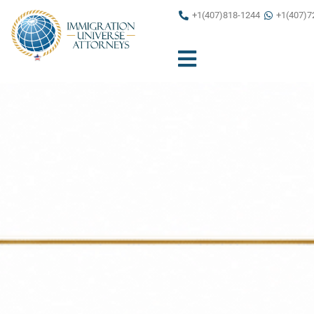
Ir
+1(407)818-1244
+1(407)7
al
contenido