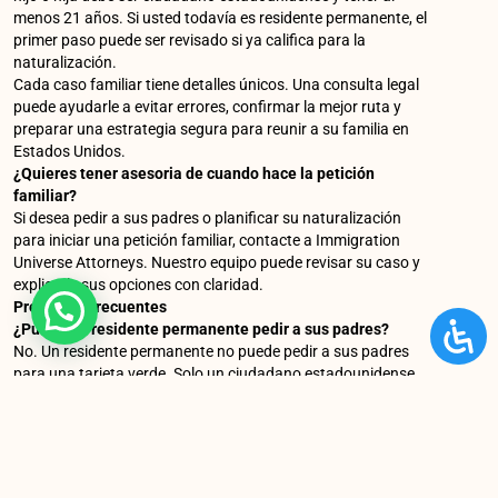
menos 21 años. Si usted todavía es residente permanente, el
primer paso puede ser revisado si ya califica para la
naturalización.
Cada caso familiar tiene detalles únicos. Una consulta legal
puede ayudarle a evitar errores, confirmar la mejor ruta y
preparar una estrategia segura para reunir a su familia en
Estados Unidos.
¿Quieres tener asesoria de cuando hace la petición
familiar?
Si desea pedir a sus padres o planificar su naturalización
para iniciar una petición familiar, contacte a Immigration
Universe Attorneys. Nuestro equipo puede revisar su caso y
explicarle sus opciones con claridad.
Preguntas frecuentes
¿Puede un residente permanente pedir a sus padres?
No. Un residente permanente no puede pedir a sus padres
para una tarjeta verde. Solo un ciudadano estadounidense
mayor de 21 años puede presentar una petición familiar
para sus padres.
¿A quién puede pedir un residente permanente?
Un residente permanente puede pedir a su cónyuge y a sus
hijos solteros. No puede pedir a padres, hermanos ni hijos